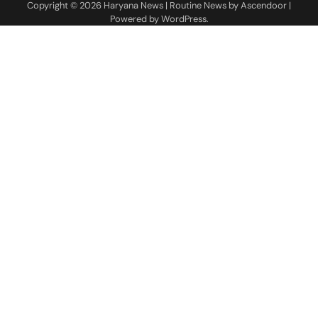
Copyright © 2026
Haryana News
| Routine News by
Ascendoor
|
Powered by
WordPress
.